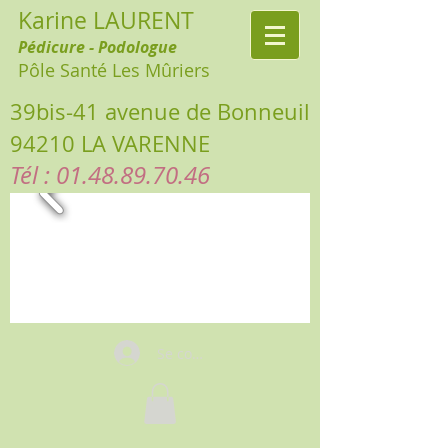
Karine LAURENT
Pédicure - Podologue
Pôle Santé Les Mûriers
39bis-41 avenue de Bonneuil
94210 LA VARENNE
Tél :
01.48.89.70.46
Se connecter